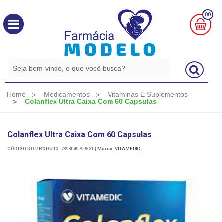
00
MINHA
CESTA
R$
0,00
Home
Medicamentos
Vitaminas E Suplementos
Colanflex Ultra Caixa Com 60 Capsulas
Colanflex Ultra Caixa Com 60 Capsulas
CÓDIGO DO PRODUTO:
7898049799831
|
Marca:
VITAMEDIC