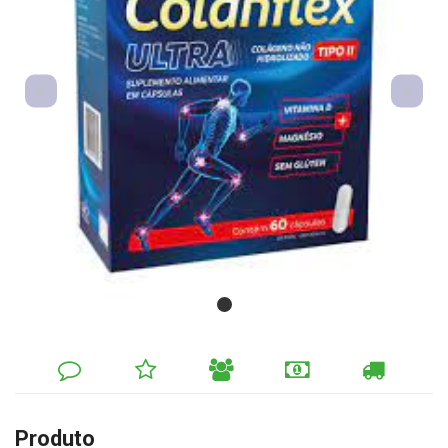
DEIXE
MINHA
INDIQUE
FORMAS
CALCULAR
SEU
LISTA
AO
DE
FRETE
COMENTÁRIO
DE
AMIGO
PAGAMENTO
DESEJOS
Produto