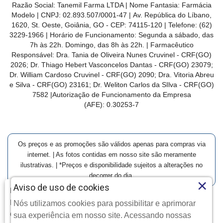
Razão Social: Tanemil Farma LTDA | Nome Fantasia: Farmácia
Modelo | CNPJ: 02.893.507/0001-47 | Av. República do Líbano,
1620, St. Oeste, Goiânia, GO - CEP: 74115-120 | Telefone: (62)
3229-1966 | Horário de Funcionamento: Segunda a sábado, das
7h às 22h. Domingo, das 8h às 22h. | Farmacêutico
Responsável: Dra. Tania de Oliveira Nunes Cruvinel - CRF(GO)
2026; Dr. Thiago Hebert Vasconcelos Dantas - CRF(GO)
23079
;
Dr. William Cardoso Cruvinel - CRF(GO) 2090; Dra. Vitoria Abreu
e Silva - CRF(GO) 23161; Dr. Weliton Carlos da SIlva - CRF(GO)
7582 |Autorização de Funcionamento da Empresa
(AFE):
0.30253-7
Os preços e as promoções são válidos apenas para compras via
internet. | As fotos contidas em nosso site são meramente
ilustrativas. | *Preços e disponibilidade sujeitos a alterações no
decorrer do dia.
×
Aviso de uso de cookies
Farmácia Modelo | Goiânia | Entrega Imediata e Clique-
Retire
Nós utilizamos cookies para possibilitar e aprimorar
Clique aqui...
Copyright © 2026 Farmácia Modelo - Todos os direitos
sua experiência em nosso site. Acessando nossas