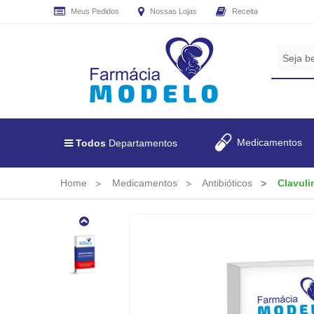
Meus Pedidos
Nossas Lojas
Receita
CADASTRE
SEU
E-
MAIL
E
RECEBA
Medicamentos
Todos
Departamentos
TODAS
AS
PROMOÇÕES
Home
Medicamentos
Antibióticos
Clavul
EXCLUSIVAS.
Clavulin
BD
GSK
875mg