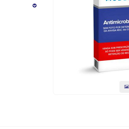
+
125mg
14
Comprimidos
CÓDIGO
DO
PRODUTO:
7896015510022
|
Marca:
GLAXO
OL