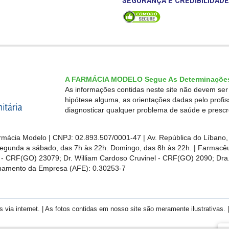
SEGURANÇA E CREDIBILIDADE
A FARMÁCIA MODELO Segue As Determinações
As informações contidas neste site não devem se
hipótese alguma, as orientações dadas pelo profi
diagnosticar qualquer problema de saúde e presc
mácia Modelo | CNPJ: 02.893.507/0001-47 | Av. República do Líbano, 
egunda a sábado, das 7h às 22h. Domingo, das 8h às 22h. | Farmacêut
s - CRF(GO)
23079
; Dr. William Cardoso Cruvinel - CRF(GO) 2090; Dra.
ionamento da Empresa (AFE):
0.30253-7
a internet. | As fotos contidas em nosso site são meramente ilustrativas. | 