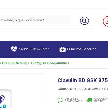
Saúde E Bem Estar
Primeiros Socorros
in BD GSK 875mg + 125mg 14 Comprimidos
Clavulin BD GSK 8
CÓDIGO DO PRODUTO: 7896015510
DEIXE SEU
CALCULA
COMENTÁRIO
FRETE