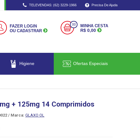
TELEVENDAS: (62) 3229-1966
Precisa De Ajuda
00
MINHA CESTA
FAZER LOGIN
R$ 0,00
OU CADASTRAR
Higiene
Ofertas Especiais
75mg + 125mg 14 Comprimidos
022 /
Marca:
GLAXO OL
R