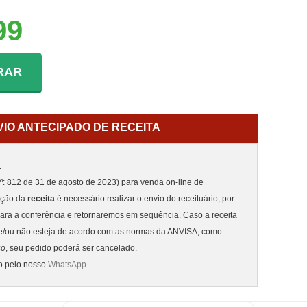
99
RAR
VIO ANTECIPADO DE RECEITA
.
: 812 de 31 de agosto de 2023) para venda on-line de
nção da
receita
é necessário realizar o envio do receituário, por
ara a conferência e retornaremos em sequência. Caso a receita
e/ou não esteja de acordo com as normas da ANVISA, como:
co
, seu pedido poderá ser cancelado.
to pelo nosso
WhatsApp
.