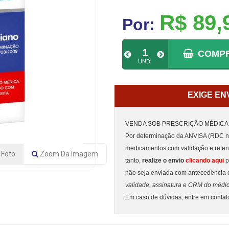
R$ 89,
Por:
COMP
UND.
EXIGE EN
VENDA SOB PRESCRIÇÃO MÉDICA
Por determinação da ANVISA (RDC nº
medicamentos com validação e rete
Foto
Zoom
Da Imagem
tanto,
realize o envio
clicando aqui
p
não seja enviada com antecedência 
validade, assinatura e CRM do médi
Em caso de dúvidas, entre em conta