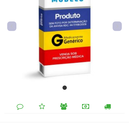
DEIXE
MINHA
INDIQUE
FORMAS
CALCULAR
SEU
LISTA
AO
DE
FRETE
COMENTÁRIO
DE
AMIGO
PAGAMENTO
DESEJOS