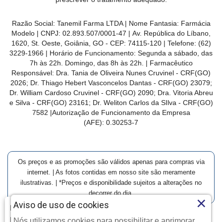
Razão Social: Tanemil Farma LTDA | Nome Fantasia: Farmácia
Modelo | CNPJ: 02.893.507/0001-47 | Av. República do Líbano,
1620, St. Oeste, Goiânia, GO - CEP: 74115-120 | Telefone: (62)
3229-1966 | Horário de Funcionamento: Segunda a sábado, das
7h às 22h. Domingo, das 8h às 22h. | Farmacêutico
Responsável: Dra. Tania de Oliveira Nunes Cruvinel - CRF(GO)
2026; Dr. Thiago Hebert Vasconcelos Dantas - CRF(GO)
23079
;
Dr. William Cardoso Cruvinel - CRF(GO) 2090; Dra. Vitoria Abreu
e Silva - CRF(GO) 23161; Dr. Weliton Carlos da SIlva - CRF(GO)
7582 |Autorização de Funcionamento da Empresa
(AFE):
0.30253-7
Os preços e as promoções são válidos apenas para compras via
internet. | As fotos contidas em nosso site são meramente
ilustrativas. | *Preços e disponibilidade sujeitos a alterações no
decorrer do dia.
×
Aviso de uso de cookies
Farmácia Modelo | Goiânia | Entrega Imediata e Clique-
Retire
Nós utilizamos cookies para possibilitar e aprimorar