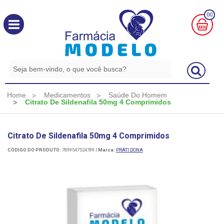
00
MINHA
CESTA
R$
0,00
Home
Medicamentos
Saúde Do Homem
Citrato De Sildenafila 50mg 4 Comprimidos
Citrato De Sildenafila 50mg 4 Comprimidos
CÓDIGO DO PRODUTO:
7899547524789
|
Marca:
PRATI DONA